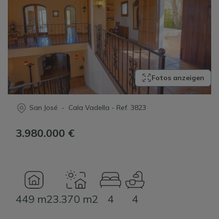
Fotos anzeigen
San José - Cala Vadella
-
Ref.
3823
3.980.000 €
449 m2
3.370 m2
4
4