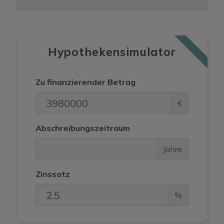
Hauptparzelle von 1.585 m², auf der sich die Villa
befindet, und zwei zusätzliche Parzellen von 885 m²
und 900 m². Dieses Ensemble bietet ein enormes
Potenzial.
Hypothekensimulator
Nur wenige Autominuten vom Strand Cala Vadella
Zu finanzierender Betrag
und in der Nähe anderer berühmter Orte Ibizas
€
gelegen, verbindet diese Villa Ruhe, Exklusivität und
eine hervorragende Anbindung.
Abschreibungszeitraum
Jahre
Ein echtes Immobilienjuwel auf Ibiza, das Stil, Platz,
unvergessliche Ausblicke und dank seiner
Zinssatz
Touristenlizenz die Möglichkeit bietet, vom ersten
Tag an Einnahmen zu erzielen.
%