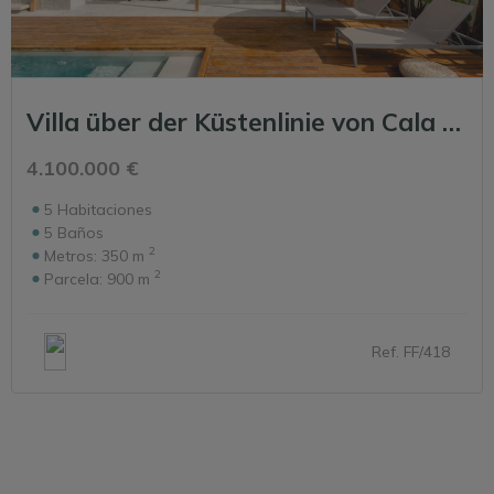
Villa über der Küstenlinie von Cala Moli
4.100.000 €
5
Habitaciones
5
Baños
2
Metros:
350 m
2
Parcela:
900 m
Ref. FF/418