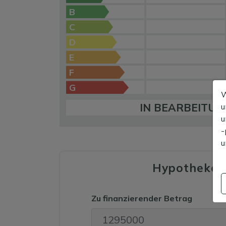
B
C
D
E
F
G
W
IN BEARBEITUN
u
u
-
u
Hypotheken
Zu finanzierender Betrag