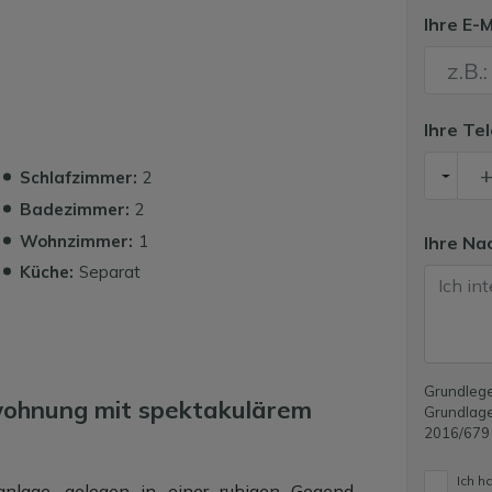
Ihre E-
Ihre T
Schlafzimmer:
2
Badezimmer:
2
Wohnzimmer:
1
Ihre Na
Küche:
Separat
Grundlege
ohnung mit spektakulärem
Grundlage
2016/679
Ich h
nlage, gelegen in einer ruhigen Gegend