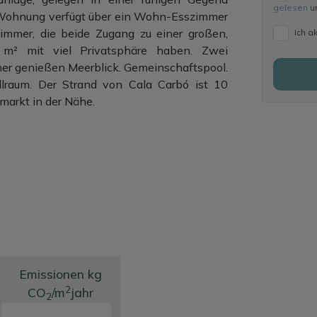
gelesen
un
e Wohnung verfügt über ein Wohn-Esszimmer
zimmer, die beide Zugang zu einer großen,
Ich a
 m² mit viel Privatsphäre haben. Zwei
mer genießen Meerblick. Gemeinschaftspool.
ellraum. Der Strand von Cala Carbó ist 10
markt in der Nähe.
er Ruhe und Sonne genießen möchten.
Emissionen kg
2
CO
/m
jahr
2