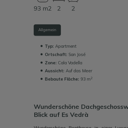
93 m2
2
2
Allgemein
Typ:
Apartment
Ortschaft:
San José
Zone:
Cala Vadella
Aussicht:
Auf das Meer
2
Bebaute Fläche:
93 m
Wunderschöne Dachgeschossw
Blick auf Es Vedrà
Wunderschöne Penthouse in einer Luxusa