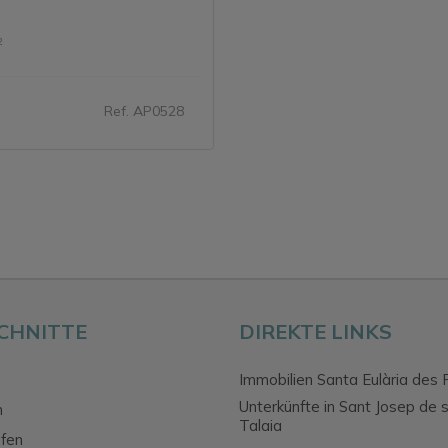
2
Ref. AP0528
CHNITTE
DIREKTE LINKS
Immobilien Santa Eulària des 
Unterkünfte in Sant Josep de 
n
Talaia
fen