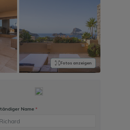
Fotos anzeigen
lständiger Name
*