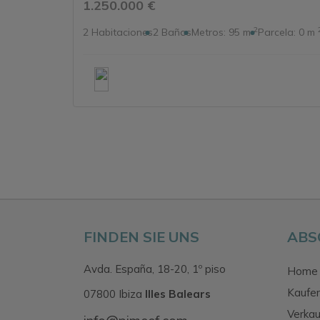
1.250.000 €
2
2
Habitaciones
2
Baños
Metros:
95 m
Parcela:
0 m
FINDEN SIE UNS
ABS
Avda. España, 18-20, 1º piso
Home
Kaufe
07800 Ibiza
Illes Balears
Verkau