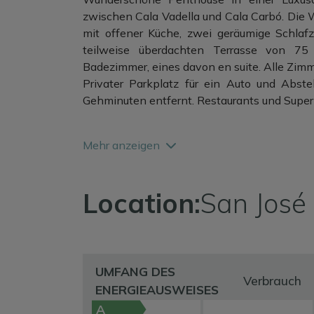
zwischen Cala Vadella und Cala Carbó. Di
mit offener Küche, zwei geräumige Schlaf
teilweise überdachten Terrasse von 75
Badezimmer, eines davon en suite. Alle Zim
Privater Parkplatz für ein Auto und Abst
Gehminuten entfernt. Restaurants und Super
Mehr anzeigen
Ideal für diejenigen, die das ganze Jahr üb
Location:
San José
UMFANG DES
Verbrauch
ENERGIEAUSWEISES
A