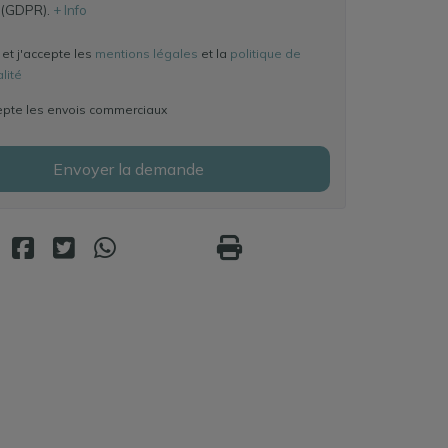
 (GDPR).
+ Info
u et j'accepte les
mentions légales
et la
politique de
lité
epte les envois commerciaux
Envoyer la demande