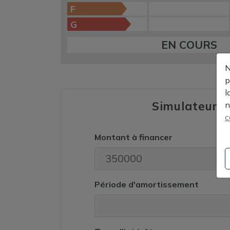
F
G
EN COURS
N
p
l
Simulateur 
n
c
Montant à financer
Période d'amortissement