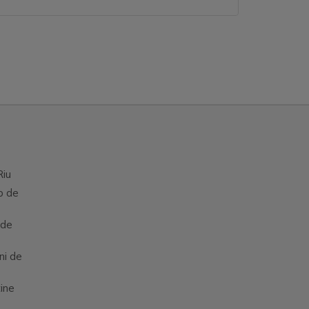
Riu
p de
 de
ni de
tine