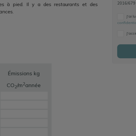
2016/679
s à pied. Il y a des restaurants et des
ances.
J'ai l
confidentia
J'acc
Émissions kg
2
CO
/m
année
2