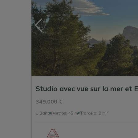
Studio avec vue sur la mer et 
349.000 €
2
2
1
Baños
Metros:
45 m
Parcela:
0 m