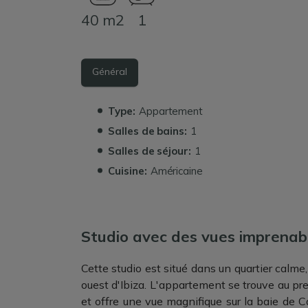
40 m2
1
Général
Type:
Appartement
Salles de bains:
1
Salles de séjour:
1
Cuisine:
Américaine
Studio avec des vues imprenabl
Cette studio est situé dans un quartier calme,
ouest d'Ibiza. L'appartement se trouve au pr
et offre une vue magnifique sur la baie de Ca