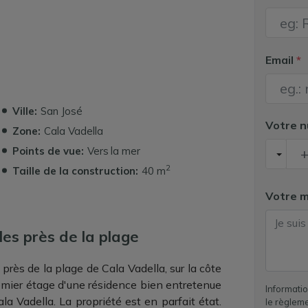
Email
*
Ville:
San José
Votre 
Zone:
Cala Vadella
Points de vue:
Vers la mer
2
Taille de la construction:
40 m
Votre 
es près de la plage
 près de la plage de Cala Vadella, sur la côte
emier étage d'une résidence bien entretenue
Informati
la Vadella. La propriété est en parfait état.
le règlem