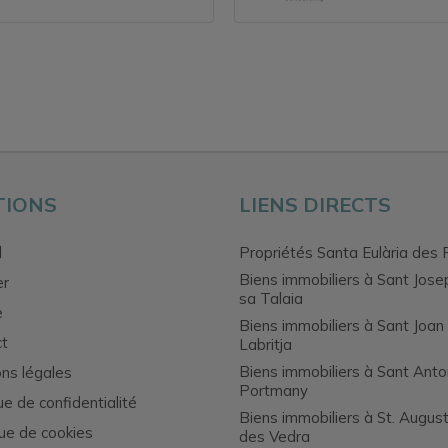
TIONS
LIENS DIRECTS
l
Propriétés Santa Eulària des 
Biens immobiliers à Sant Jose
er
sa Talaia
e
Biens immobiliers à Sant Joan
ct
Labritja
Biens immobiliers à Sant Anto
ns légales
Portmany
ue de confidentialité
Biens immobiliers à St. Augus
que de cookies
des Vedra