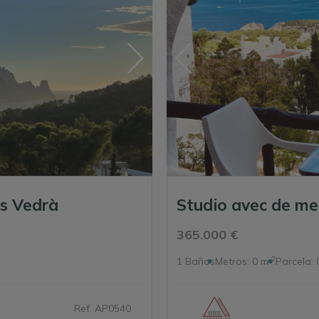
Es Vedrà
365.000 €
2
1
Baños
Metros:
0 m
Parcela:
Ref. AP0540