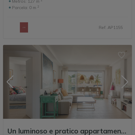
Metros:
127 m
2
Parcela:
0 m
Ref. AP1155
Un luminoso e pratico appartamento con tre camere da letto a Santa Eulària.