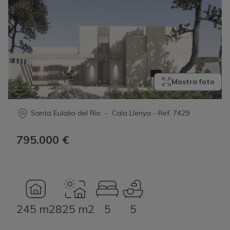
Mostra foto
Santa Eulalia del Río - Cala Llenya
-
Ref.
7429
795.000 €
245 m2
825 m2
5
5