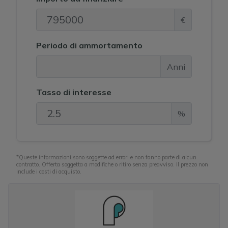
supermercati, farmacia e diversi caffè e ristoranti.
€
Il venditore è attualmente in attesa del permesso di
costruzione da presentare, si prega di contattarci per
Periodo di ammortamento
una stima aggiornata quando arriverà.
Anni
Tasso di interesse
%
*Queste informazioni sono soggette ad errori e non fanno parte di alcun
contratto. Offerta soggetta a modifiche o ritiro senza preavviso. Il prezzo non
include i costi di acquisto.