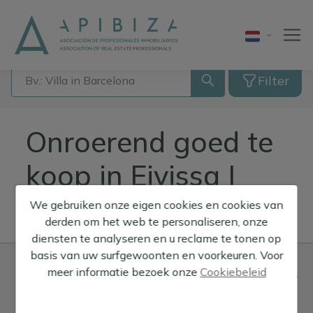
Filter
Alle
Type eigendom
Can Furnet
Onroerend goed te
Gebied
Formentera
koop in Eivissa |
Appartement
Slaapkamers
Ibiza
Bouwgrond
APIBIZA
Benimussa
We gebruiken onze eigen cookies en cookies van
Prijs
San Antonio Abad
derden om het web te personaliseren, onze
Duplex
cala bassa
Alle
diensten te analyseren en u reclame te tonen op
Meer Filter
1
San José
Finca
basis van uw surfgewoonten en voorkeuren. Voor
Cala de Bou
1 kamer
Sant Agustí des Vedrà
meer informatie bezoek onze
Cookiebeleid
VIND ONS
Geschakelde woning
Van
Cala Jondal
Vanaf 2 kamers
Sant Antoni de Portmany
Huis
Cala Llenya
Tot