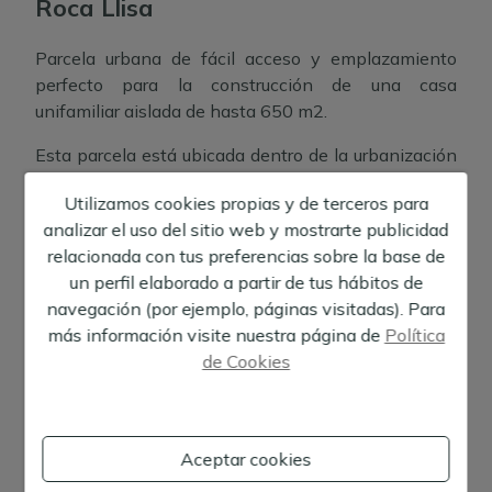
Roca Llisa
Parcela urbana de fácil acceso y emplazamiento
perfecto para la construcción de una casa
unifamiliar aislada de hasta 650 m2.
Esta parcela está ubicada dentro de la urbanización
Roca Llisa, situada a mitad de camino entre Ibiza y
Utilizamos cookies propias y de terceros para
Santa Eulalia.
analizar el uso del sitio web y mostrarte publicidad
La zona es conocida por su tranquilidad y seguridad,
relacionada con tus preferencias sobre la base de
además de por su destacado prestigio internacional.
un perfil elaborado a partir de tus hábitos de
Mostrar más
Roca Llisa también se distingue por ser una zona en
navegación (por ejemplo, páginas visitadas). Para
la que se pueden encontrar viviendas de alto nivel y
más información visite nuestra página de
Política
Location:
Santa Eulalia del Río
moderno diseño.
de Cookies
Su excepcional calidad ambiental y entorno natural
añaden elementos de gran valor para disfrutar de
+
Ibiza en todas sus dimensiones.
Aceptar cookies
−