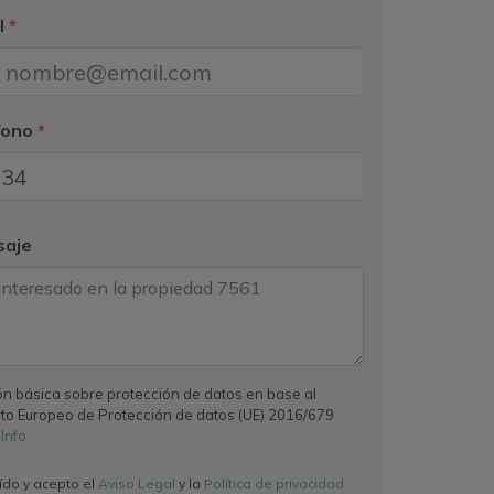
l
*
fono
*
saje
ón básica sobre protección de datos en base al
o Europeo de Protección de datos (UE) 2016/679
 Info
ído y acepto el
Aviso Legal
y la
Política de privacidad