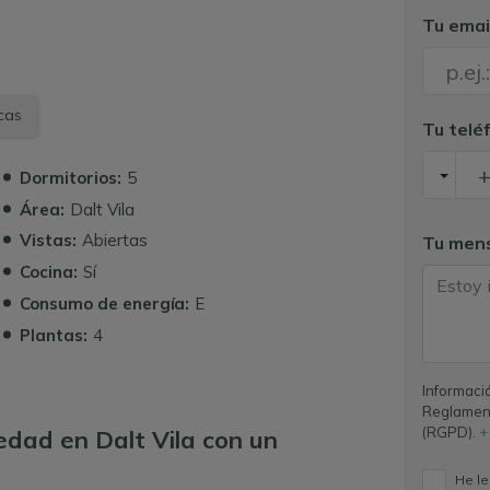
Tu emai
icas
Tu telé
Dormitorios:
5
Área:
Dalt Vila
Vistas:
Abiertas
Tu men
Cocina:
Sí
Consumo de energía:
E
Plantas:
4
Informaci
Reglament
(RGPD).
+
edad en Dalt Vila con un
He le