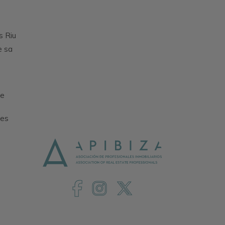
s Riu
e sa
de
des