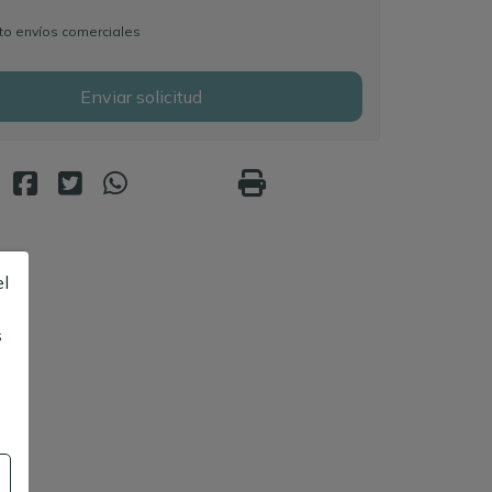
o envíos comerciales
Enviar solicitud
el
s