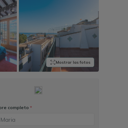
Mostrar las fotos
bre completo
*