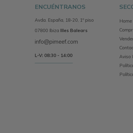
ENCUÉNTRANOS
SEC
Avda. España, 18-20, 1º piso
Home
Compr
07800 Ibiza
Illes Balears
Vende
info@pimeef.com
Conta
L-V: 08:30 - 14:00
Aviso 
Políti
Políti