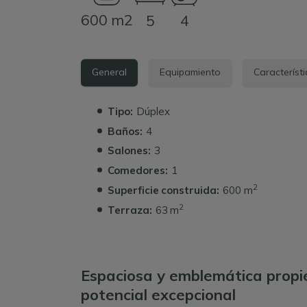
600 m2
5
4
General
Equipamiento
Característ
Tipo:
Dúplex
Baños:
4
Salones:
3
Comedores:
1
2
Superficie construida:
600 m
2
Terraza:
63 m
Espaciosa y emblemática propi
potencial excepcional