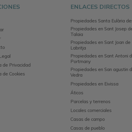
CIONES
ENLACES DIRECTOS
Propiedades Santa Eulària de
Propiedades en Sant Josep d
ar
Talaia
r
Propiedades en Sant Joan de
cto
Labritja
Propiedades en Sant Antoni 
Legal
Portmany
ca de Privacidad
Propiedades en San agustin 
ca de Cookies
Vedra
Propiedades en Eivissa
Áticos
Parcelas y terrenos
Locales comerciales
Casas de campo
Casas de pueblo