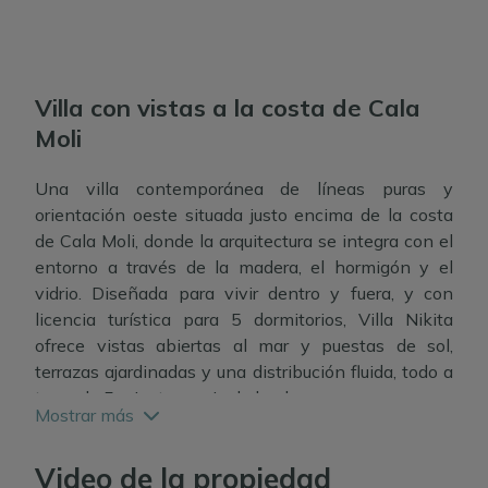
Villa con vistas a la costa de Cala
Moli
Una villa contemporánea de líneas puras y
orientación oeste situada justo encima de la costa
de Cala Moli, donde la arquitectura se integra con el
entorno a través de la madera, el hormigón y el
vidrio. Diseñada para vivir dentro y fuera, y con
licencia turística para 5 dormitorios, Villa Nikita
ofrece vistas abiertas al mar y puestas de sol,
terrazas ajardinadas y una distribución fluida, todo a
tan solo 5 minutos a pie de la playa.
Mostrar más
Hormigón visto, celosías de madera y una geometría
rigurosa definen esta villa moderna construida en
Video de la propiedad