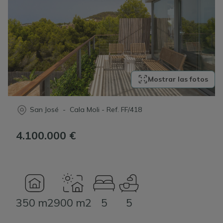
Mostrar las fotos
San José - Cala Moli
-
Ref.
FF/418
4.100.000 €
350 m2
900 m2
5
5