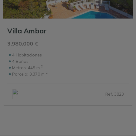
Villa Ambar
3.980.000 €
4
Habitaciones
4
Baños
2
Metros:
449 m
2
Parcela:
3.370 m
Ref. 3823