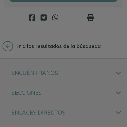
En 2025 se instaló un nuevo y amplio sistema de
paneles solares fotovoltaicos. Esta importante
mejora se prevé que reduzca los costes de
electricidad hasta en un 50%.
Highlights
Ir a los resultados de la búsqueda
Finca ibicenca del siglo XVII.
Arcos, vigas y patios originales.
Piscina de 50 m².
ENCUÉNTRANOS
Pista de tenis.
Garajes dobles y acceso privado.
Alto potencial de renovación.
SECCIONES
Certificado de legalización completo previsto.
Ubicación · Suroeste de
ENLACES DIRECTOS
Ibiza
San José se sitúa en el corazón del suroeste de Ibiza,