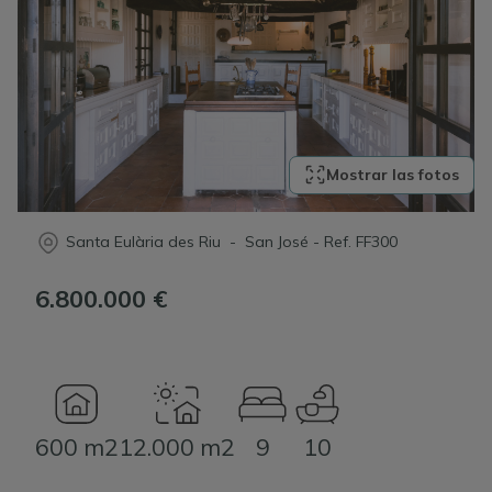
Mostrar las fotos
Santa Eulària des Riu - San José
-
Ref.
FF300
6.800.000 €
600 m2
12.000 m2
9
10